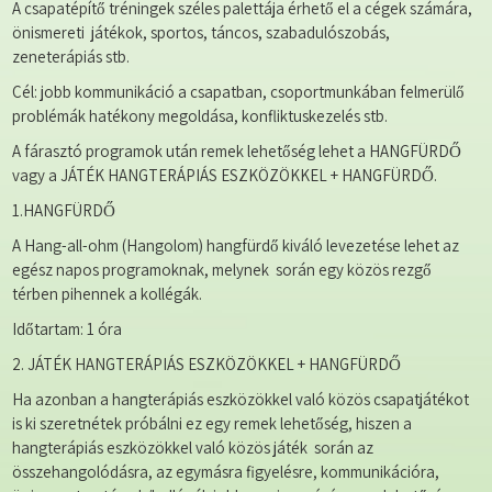
A csapatépítő tréningek széles palettája érhető el a cégek számára,
önismereti játékok, sportos, táncos, szabadulószobás,
zeneterápiás stb.
Cél: jobb kommunikáció a csapatban, csoportmunkában felmerülő
problémák hatékony megoldása, konfliktuskezelés stb.
A fárasztó programok után remek lehetőség lehet a HANGFÜRDŐ
vagy a JÁTÉK HANGTERÁPIÁS ESZKÖZÖKKEL + HANGFÜRDŐ.
1.HANGFÜRDŐ
A Hang-all-ohm (Hangolom) hangfürdő kiváló levezetése lehet az
egész napos programoknak, melynek során egy közös rezgő
térben pihennek a kollégák.
Időtartam: 1 óra
2. JÁTÉK HANGTERÁPIÁS ESZKÖZÖKKEL + HANGFÜRDŐ
Ha azonban a hangterápiás eszközökkel való közös csapatjátékot
is ki szeretnétek próbálni ez egy remek lehetőség, hiszen a
hangterápiás eszközökkel való közös játék során az
összehangolódásra, az egymásra figyelésre, kommunikációra,