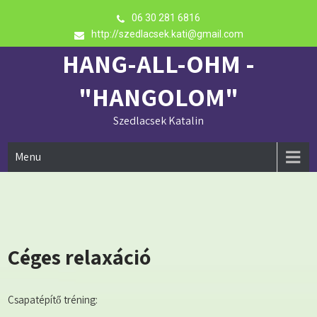
Skip
06 30 281 6816
to
http://szedlacsek.kati@gmail.com
content
HANG-ALL-OHM -
"HANGOLOM"
Szedlacsek Katalin
Menu
Céges relaxáció
Csapatépítő tréning: