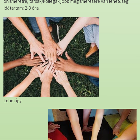
önismeretre, társak/kollégák jobb megismerésére van lehetőség.
Időtartam: 2-3 óra.
Lehet így: